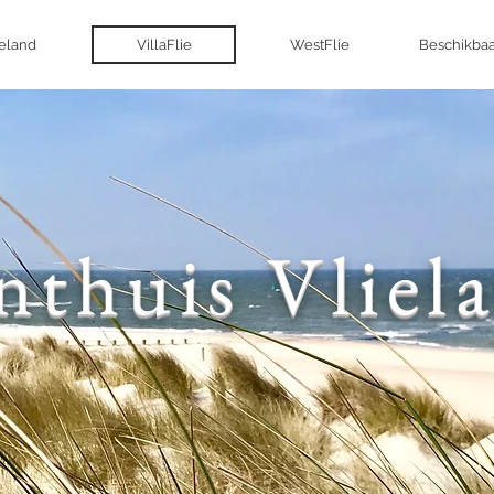
ieland
VillaFlie
WestFlie
Beschikbaa
nthuis Vliel